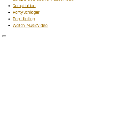
Compilation
PartySchlager
Pop HipHop
Watch MusicVideo