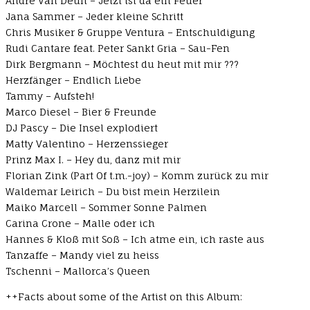
André Van Deun – Jetzt ist da ein Feuer
Jana Sammer – Jeder kleine Schritt
Chris Musiker & Gruppe Ventura – Entschuldigung
Rudi Cantare feat. Peter Sankt Gria – Sau-Fen
Dirk Bergmann – Möchtest du heut mit mir ???
Herzfänger – Endlich Liebe
Tammy – Aufsteh!
Marco Diesel – Bier & Freunde
DJ Pascy – Die Insel explodiert
Matty Valentino – Herzenssieger
Prinz Max I. – Hey du, danz mit mir
Florian Zink (Part Of t.m.-joy) – Komm zurück zu mir
Waldemar Leirich – Du bist mein Herzilein
Maiko Marcell – Sommer Sonne Palmen
Carina Crone – Malle oder ich
Hannes & Kloß mit Soß – Ich atme ein, ich raste aus
Tanzaffe – Mandy viel zu heiss
Tschenni – Mallorca’s Queen
++Facts about some of the Artist on this Album: