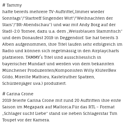
# Tammy
hatte bereits mehrere TV-Auftritte(„Immer wieder
Sonntags“/“Startreff Singender Wirt“/“Weihnachten der
Stars“/“BR-Abendschau“) und war mit Andy Borg auf der
Stadl-2.0 Tornee, dazu u.a. dem „Weissblauen Stammtisch“
und dem Donaufest 2019 in Deggendorf. Sie hat bereits 3
Alben aufgenommen, ihre Titel laufen sehr erfolgreich im
Radio und können sich regelmässig in den Airplaycharts
platzieren. TAMMY´s Titel sind ausschliesslich in
bayerischer Mundart und werden von dem bekannten
Münchener Produzenten/Komponisten Willy Klüter(Rex
Gildo, Mireille Mathieu, Kastelruther Spatzen,
Schürzenjäger uva.) produziert.
# Carina Crone
2019 feierte Carina Crone mit rund 20 Auftritten ihre erste
Saison im Megapark auf Mallorca.Für das RTL – Format
„Schlager sucht Liebe“ stand sie neben Schlagerstar Tim
Toupet vor der Kamera.